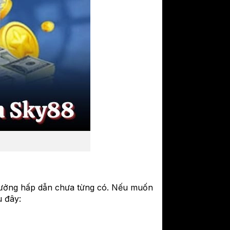
 thưởng hấp dẫn chưa từng có. Nếu muốn
u đây: