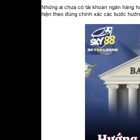
Những ai chưa có tài khoản ngân hàng ha
hiện theo đúng chính xác các bước hướn