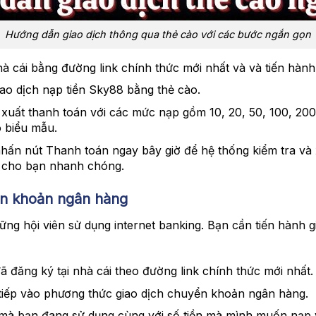
Hướng dẫn giao dịch thông qua thẻ cào với các bước ngắn gọn
à cái bằng đường link chính thức mới nhất và và tiến hàn
ao dịch nạp tiền Sky88 bằng thẻ cào.
ề xuất thanh toán với các mức nạp gồm 10, 20, 50, 100, 200
 biểu mẫu.
nhấn nút Thanh toán ngay bây giờ để hệ thống kiểm tra và 
n cho bạn nhanh chóng.
ển khoản ngân hàng
ững hội viên sử dụng internet banking. Bạn cần tiến hành
ã đăng ký tại nhà cái theo đường link chính thức mới nhất.
tiếp vào phương thức giao dịch chuyển khoản ngân hàng.
mà bạn đang sử dụng cùng với số tiền mà mình muốn nạp 