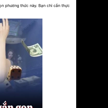
họn phương thức này. Bạn chỉ cần thực