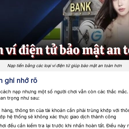
Nạp tiền bằng các loại ví điện tử giúp bảo mật an toàn hơn
n ghi nhớ rõ
c cách nạp nhưng một số người chơi vẫn còn các thắc mắc. V
uan trọng như sau:
hàng, thông tin của tài khoản cần phải trùng khớp với thô
ớp hệ thống sẽ không xác thực giao dịch thành công
hơi đều cần kiểm tra lại trước khi nhấn hoàn tất. Điều này