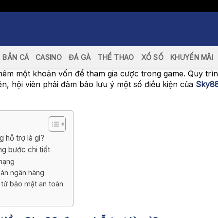
BẮN CÁ
CASINO
ĐÁ GÀ
THỂ THAO
XỔ SỐ
KHUYẾN MÃI
hêm một khoản vốn để tham gia cược trong game. Quy trình
n, hội viên phải đảm bảo lưu ý một số điều kiện của
Sky8
hỗ trợ là gì?
g bước chi tiết
 mạng
oản ngân hàng
 tử bảo mật an toàn