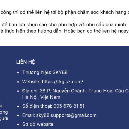
ông thì có thể liên hệ tới bộ phận chăm sóc khách hàng đ
c để bạn lựa chọn sao cho phù hợp với nhu cầu của mình.
n và thực hiện theo hướng dẫn. Hoặc bạn có thể liên hệ ng
LIÊN HỆ
Thương hiệu: SKY88
Website: https://fkg.uk.com/
Địa chỉ: 38 P. Nguyễn Chánh, Trung Hoà, Cầu Gi
Hà Nội, Việt Nam
i
Số điện thoại: 095 678 81 51
hong
Email:
sky88.supports@gmail.com
gười
Sơ đồ website