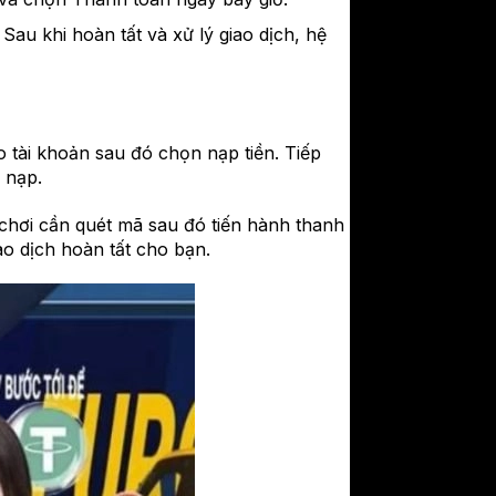
au khi hoàn tất và xử lý giao dịch, hệ
o tài khoản sau đó chọn nạp tiền. Tiếp
 nạp.
chơi cần quét mã sau đó tiến hành thanh
ao dịch hoàn tất cho bạn.