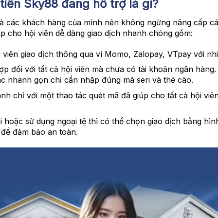
iền Sky88 đang hỗ trợ là gì?
 cả các khách hàng của mình nên không ngừng nâng cấp các
giúp cho hội viên dễ dàng giao dịch nhanh chóng gồm:
i viên giao dịch thông qua ví Momo, Zalopay, VTpay với nhi
p đối với tất cả hội viên mà chưa có tài khoản ngân hàn
ác nhanh gọn chỉ cần nhập đúng mã seri và thẻ cào.
nh chỉ với một thao tác quét mã đã giúp cho tất cả hội vi
 hoặc sử dụng ngoại tệ thì có thể chọn giao dịch bằng hìn
 để đảm bảo an toàn.