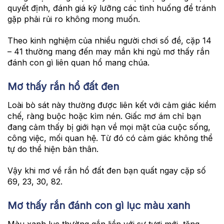
quyết định, đánh giá kỹ lưỡng các tình huống để tránh
gặp phải rủi ro không mong muốn.
Theo kinh nghiệm của nhiều người chơi số đề, cặp 14
– 41 thường mang đến may mắn khi ngủ mơ thấy rắn
đánh con gì liên quan hổ mang chúa.
Mơ thấy rắn hổ đất đen
Loài bò sát này thường được liên kết với cảm giác kiềm
chế, ràng buộc hoặc kìm nén. Giấc mơ ám chỉ bạn
đang cảm thấy bị giới hạn về mọi mặt của cuộc sống,
công việc, mối quan hệ. Từ đó có cảm giác không thể
tự do thể hiện bản thân.
Vậy khi mơ về rắn hổ đất đen bạn quất ngay cặp số
69, 23, 30, 82.
Mơ thấy rắn đánh con gì lục màu xanh
Màu xanh lục thường gắn liền với sự tươi mới, tăng