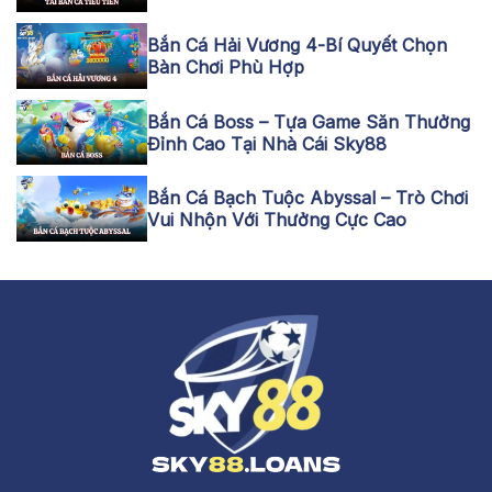
Bắn Cá Hải Vương 4-Bí Quyết Chọn
Bàn Chơi Phù Hợp
Bắn Cá Boss – Tựa Game Săn Thưởng
Đỉnh Cao Tại Nhà Cái Sky88
Bắn Cá Bạch Tuộc Abyssal – Trò Chơi
Vui Nhộn Với Thưởng Cực Cao