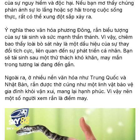
của sự nguy hiểm và độc hại. Nếu bạn mơ thấy chúng
phản ánh sự lo lắng hoặc sợ hãi trong cuộc sống
thực, rất có thể xung đột sắp xảy ra.
Ý nghĩa theo văn hóa phương Đông, rắn biểu tượng
của sự tái sinh và sức mạnh thần thánh. Vì vậy, chiêm
bao thấy loài bò sát này là một dấu hiệu của sự thay
đổi tích cực, liên quan đến sự phát triển cá nhân. Bạn
sẽ tái sinh sau một thử thách khó khăn, may mắn
trong tương lai đang đến gần.
Ngoài ra, ở nhiều nền văn hóa như Trung Quốc và
Nhật Bản, rắn được thờ cúng như một linh vật bảo vệ
gia đình khỏi vận xui, mang lại hạnh phúc. Vì vậy nên
một số người xem rắn là điềm may.