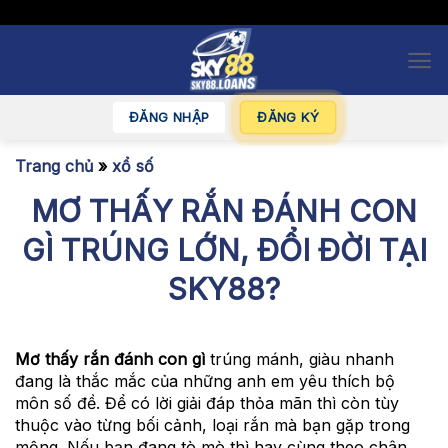
Bỏ
pSKNCzaaPKMWKcRe
qua
nội
dung
ĐĂNG NHẬP
ĐĂNG KÝ
Trang chủ
»
xổ số
MƠ THẤY RẮN ĐÁNH CON
GÌ TRÚNG LỚN, ĐỔI ĐỜI TẠI
SKY88?
Mơ thấy rắn đánh con gì
trúng mánh, giàu nhanh
đang là thắc mắc của những anh em yêu thích bộ
môn số đề. Để có lời giải đáp thỏa mãn thì còn tùy
thuộc vào từng bối cảnh, loại rắn mà bạn gặp trong
mộng. Nếu bạn đang tò mò thì hay cùng theo chân